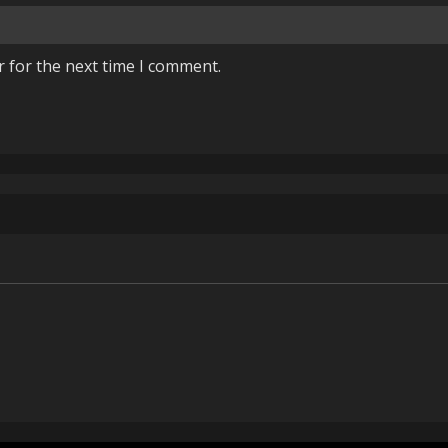
r for the next time I comment.