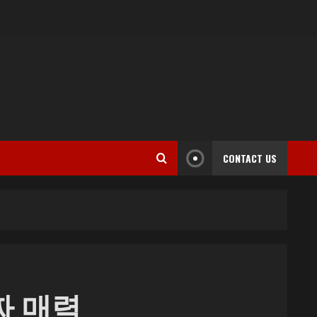
CONTACT US
짜 매력